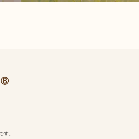
編⑧
です。